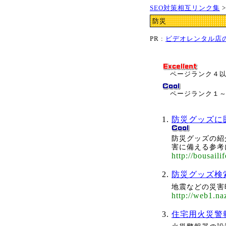
SEO対策相互リンク集
防災
PR :
ビデオレンタル店
ページランク４
ページランク１
防災グッズに
防災グッズの紹
害に備える参考
http://bousaili
防災グッズ検
地震などの災害
http://web1.naz
住宅用火災警