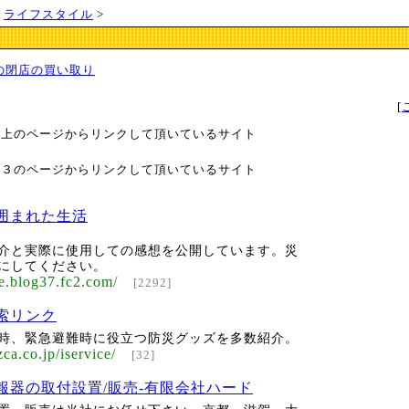
>
ライフスタイル
>
の閉店の買い取り
[
以上のページからリンクして頂いているサイト
～３のページからリンクして頂いているサイト
囲まれた生活
介と実際に使用しての感想を公開しています。災
にしてください。
fe.blog37.fc2.com/
[2292]
索リンク
時、緊急避難時に役立つ防災グッズを多数紹介。
ca.co.jp/iservice/
[32]
報器の取付設置/販売-有限会社ハード