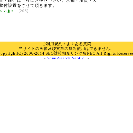
置・販売は当社にお任せ下さい。京都・滋賀・大
取付設置をさせて頂きます。
siz.jp/
[206]
ご利用規約
/
よくある質問
当サイトの画像及び文章の無断使用はできません。
Copyright(C) 2006-2014 SEO対策相互リンク集
NEO
All Rights Reserve
-
Yomi-Search Ver4.21
-