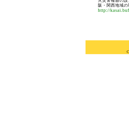
火災警報器の設
阪・関西地域の
http://kasai.buf